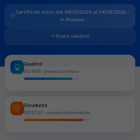
Certificati attivi dal 04/03/2025 al 04/03/2026 -
In Rinnovo
Stato validita'
Qualita'
ISO 9001 - processo in rinnovo
Sicurezza
ISO 27001 - sicurezza informazioni