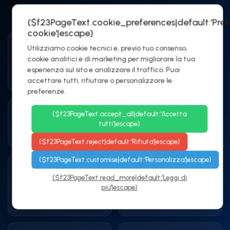
Facciamo la differenza
{$f23PageText.cookie_preferences|default:'Pre
cookie'|escape}
Alimentazione
Generatore diesel
Utilizziamo cookie tecnici e, previo tuo consenso,
elettrica dedicata
70 kVA
cookie analitici e di marketing per migliorare la tua
Distribuzione protetta
Continuità in
esperienza sul sito e analizzare il traffico. Puoi
per rack
emergenza
accettare tutti, rifiutare o personalizzare le
preferenze.
UPS fino a 10 kW per
HVAC Daikin
{$f23PageText.accept_all|default:'Accetta
rack
industriale
tutti'|escape}
Protezione continua
Cooling efficiente
{$f23PageText.reject|default:'Rifiuta'|escape}
{$f23PageText.customise|default:'Personalizza'|escape}
Rack professionali
Rilevamento &
{$f23PageText.read_more|default:'Leggi di
ancorati
spegnimento
piu'|escape}
incendi
Stabilità strutturale
Protezione attiva H24